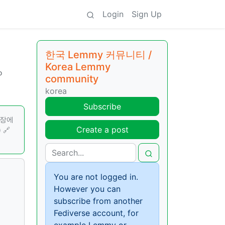
Login
Sign Up
한국 Lemmy 커뮤니티 /
Korea Lemmy
o
community
korea
Subscribe
현장에
Create a post
 🔗
You are not logged in.
However you can
subscribe from another
Fediverse account, for