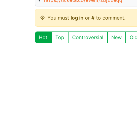
You must
log in
or # to comment.
Hot
Top
Controversial
New
Ol